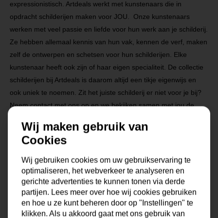
expressionistisch. Artdeals werkt met kunstenaars die in
opdracht schilderijen maken voor JOU. Onze kunstenaars
werken met veel passie en liefde voor hun werk aan je schilderij.
Ze hebben allemaal kennis van hun vak, kennen de verf, maken
zelf de ontwerpen en schetsen voor hun schilderijen. Elke
kunstenaar heeft ook zijn of haar eigen specialiteit. De collectie
schilderijen bij Artdeals is daarom altijd een tikje eigenwijs en
ook uniek te noemen. Zit het juiste schilderij er niet voor je bij?
Neem contact met ons op en we bekijken samen met jou de
mogelijkheden!
Wij maken gebruik van
Cookies
Na je bestelling gaat onze kunstenaar voor je aan de slag.
Gratis verzending vanaf €99,95!
Wij gebruiken cookies om uw gebruikservaring te
optimaliseren, het webverkeer te analyseren en
gerichte advertenties te kunnen tonen via derde
partijen. Lees meer over hoe wij cookies gebruiken
Specificaties
en hoe u ze kunt beheren door op "Instellingen" te
klikken. Als u akkoord gaat met ons gebruik van