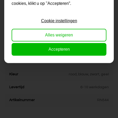
cookies, klikt u op "Accepteren”.
Maat
0x0x0 cm
Korte omschrijving
Origineel schilderij van onze
Cookie instellingen
eigen kunstenaars
Alles weigeren
Formaat
100x100, 120x120, 150x150
Dikte
4 cm
Accepteren
Stijl
modern
Kleur
rood, blauw, zwart, geel
Levertijd
6-10 werkdagen
Artikelnummer
RN544