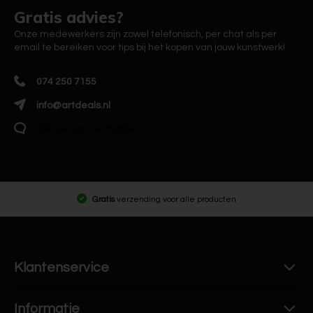
Gratis advies?
Onze medewerkers zijn zowel telefonisch, per chat als per
email te bereiken voor tips bij het kopen van jouw kunstwerk!
074 250 7155
info@artdeals.nl
Klik hier om te chatten
Gratis
verzending voor alle producten
Klantenservice
Informatie