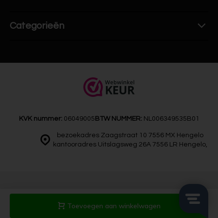
Categorieën
KVK nummer:
06049005
BTW NUMMER:
NL006349535B01
bezoekadres Zaagstraat 10 7556 MX Hengelo
kantooradres Uitslagsweg 26A 7556 LR Hengelo,
© Artdeals
Sitemap
Toevoegen aan winkelwagen